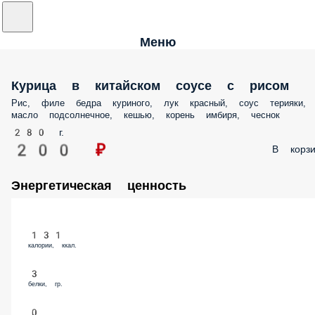
Меню
Курица в китайском соусе с рисом
Рис, филе бедра куриного, лук красный, соус терияки, масло
подсолнечное, кешью, корень имбиря, чеснок
280 г.
200 ₽
В корз
Энергетическая ценность
131
калории, ккал.
3
белки, гр.
0